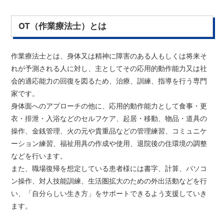
OT（作業療法士）とは
作業療法士とは、身体又は精神に障害のある人もしくは将来そ
れが予測される人に対し、主としてその応用的動作能力又は社
会的適応能力の回復を図るため、治療、訓練、指導を行う専門
家です。
身体面へのアプローチの他に、応用的動作能力として食事・更
衣・排泄・入浴などのセルフケア、起居・移動、物品・道具の
操作、金銭管理、火の元や貴重品などの管理練習、コミュニケ
ーション練習、福祉用具の作成や使用、退院後の住環境の調整
などを行います。
また、職場復帰を想定している患者様には書字、計算、パソコ
ン操作、対人技能訓練、生活圏拡大のための外出活動などを行
い、「自分らしい生き方」をサポートできるよう支援していき
ます。