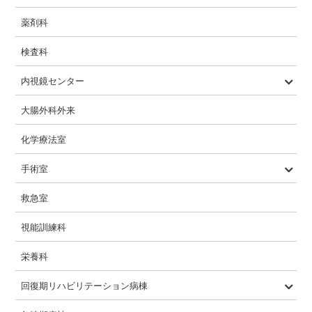
薬剤科
検査科
内視鏡センター
内視鏡検査内容
大腸外科外来
化学療法室
手術室
一般的な手術の流れ
救急室
視能訓練科
栄養科
回復期リハビリテーション病棟
概要
入院相談
入院から退院までの流れ
1日の流れ
特色
疾患構造