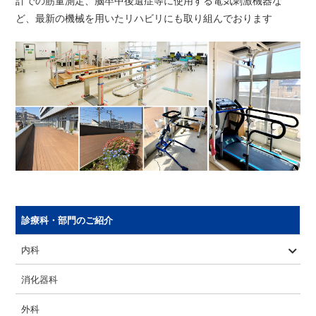
計での筋量測定、脳卒中後遺症等に使用する電気刺激機器な
ど、最新の機械を用いたリハビリにも取り組んでおります
診療科・部門のご紹介
内科
血液内科
循環器科
糖尿病内科
消化器科
外科