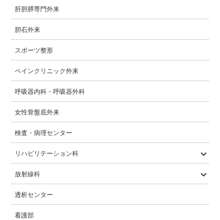
肝胆膵専門外来
胆石外来
スポーツ整形
ペインクリニック外来
呼吸器内科・呼吸器外科
女性骨盤底外来
検査・病理センター
リハビリテーション科
PT・OT・ST
急性期・回復期・生活期
放射線科
一般撮影
CT
MRI
透視
マンモグラフィ
骨密度
透析センター
看護部