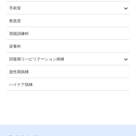
手術室
一般的な手術の流れ
救急室
視能訓練科
栄養科
回復期リハビリテーション病棟
概要
入院相談
入院から退院までの流れ
1日の流れ
特色
疾患構造
急性期病棟
ハイケア病棟