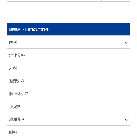
診療科・部門のご紹介
内科
血液内科
循環器科
糖尿病内科
消化器科
外科
整形外科
脳神経外科
小児科
泌尿器科
ロボット支援手術
眼科