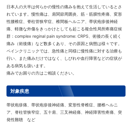
日本人の大半は何らかの慢性の痛みを抱えて生活しているとさ
れています。慢性痛は、肩関節周囲炎、筋・筋膜性疼痛、変形
性腰椎症、脊柱管狭窄症、椎間板ヘルニア、帯状疱疹後神経
痛、軽微な外傷をきっかけとしても起こる複合性局所疼痛症候
群：complex reginal pain syndrome: CRPS、術後の長く続く
痛み（術後痛）など数多くあり、その原因と病態は様々です。
ペインクリニックでは、急性痛と同様に慢性痛に対する治療も
行い、また痛みだけではなく、しびれや血行障害などの症状が
ある病気も扱います。
痛みでお困りの方はご相談ください。
対象疾患
帯状疱疹痛、帯状疱疹後神経痛、変形性脊椎症、腰椎ヘルニ
ア、脊柱管狭窄症、五十肩、三叉神経痛、神経障害性疼痛、突
発性難聴 など