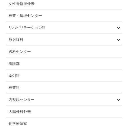
女性骨盤底外来
検査・病理センター
リハビリテーション科
PT・OT・ST
急性期・回復期・生活期
放射線科
一般撮影
CT
MRI
透視
マンモグラフィ
骨密度
透析センター
看護部
薬剤科
検査科
内視鏡センター
内視鏡検査内容
大腸外科外来
化学療法室