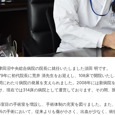
津田沼中央総合病院の院長に就任いたしました須田 明です。
979年に初代院長に荒井 清先生をお迎えし、108床で開院いた
年間にわたり病院の発展を支えられました。2008年には新病
け、現在では314床の病院として運営しております。その間、医
5室目の手術室を増設し、手術体制の充実を図りました。また
科の手術において、従来よりも傷が小さく、出血が少なく、術