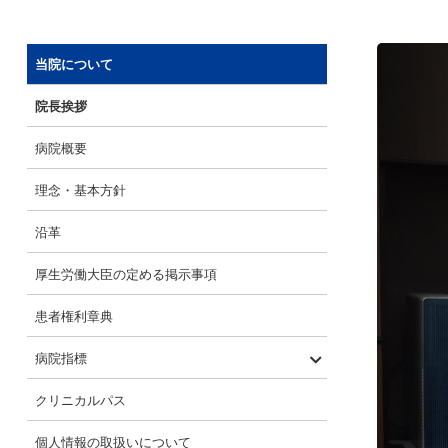
当院について
院長挨拶
病院概要
理念・基本方針
沿革
厚生労働大臣の定める掲示事項
患者権利章典
病院指標
診察実績・手術実績
医療の質評価指標
病院情報の公表
当院のがん統計
クリニカルパス
個人情報の取扱いについて