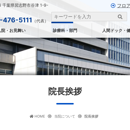
26 千葉県習志野市谷津 1-9-
フロ
-476-5111
（代表）
ご意見
入院・お見舞い
診療科・部門
人間ドック・
院長挨拶
HOME
当院について
院長挨拶