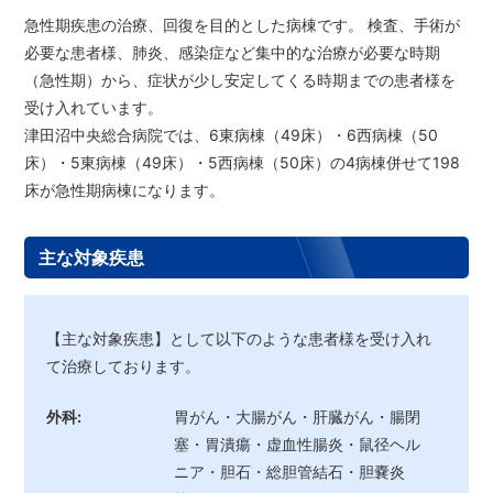
急性期疾患の治療、回復を目的とした病棟です。 検査、手術が
必要な患者様、肺炎、感染症など集中的な治療が必要な時期
（急性期）から、症状が少し安定してくる時期までの患者様を
受け入れています。
津田沼中央総合病院では、6東病棟（49床）・6西病棟（50
床）・5東病棟（49床）・5西病棟（50床）の4病棟併せて198
床が急性期病棟になります。
主な対象疾患
【主な対象疾患】として以下のような患者様を受け入れ
て治療しております。
外科:
胃がん・大腸がん・肝臓がん・腸閉
塞・胃潰瘍・虚血性腸炎・鼠径ヘル
ニア・胆石・総胆管結石・胆嚢炎