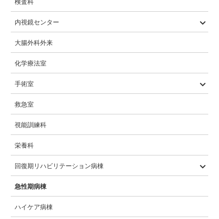
検査科
内視鏡センター
内視鏡検査内容
大腸外科外来
化学療法室
手術室
一般的な手術の流れ
救急室
視能訓練科
栄養科
回復期リハビリテーション病棟
概要
入院相談
入院から退院までの流れ
1日の流れ
特色
疾患構造
急性期病棟
ハイケア病棟