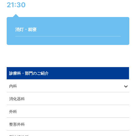
21:30
消灯・就寝
診療科・部門のご紹介
内科
血液内科
循環器科
糖尿病内科
消化器科
外科
整形外科