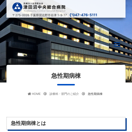
047-476-5111
〒275-0026
千葉県習志野市谷津 1-9-17
急性期病棟
HOME
診療科・部門のご紹介
急性期病棟
急性期病棟とは