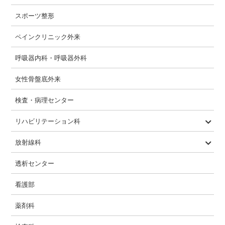
スポーツ整形
ペインクリニック外来
呼吸器内科・呼吸器外科
女性骨盤底外来
検査・病理センター
リハビリテーション科
PT・OT・ST
急性期・回復期・生活期
放射線科
一般撮影
CT
MRI
透視
マンモグラフィ
骨密度
透析センター
看護部
薬剤科