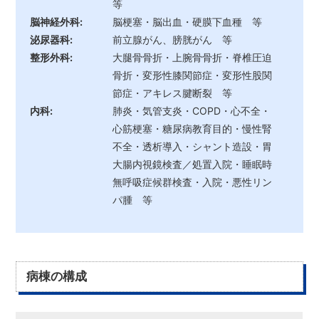
等
脳神経外科:
脳梗塞・脳出血・硬膜下血種 等
泌尿器科:
前立腺がん、膀胱がん 等
整形外科:
大腿骨骨折・上腕骨骨折・脊椎圧迫
骨折・変形性膝関節症・変形性股関
節症・アキレス腱断裂 等
内科:
肺炎・気管支炎・COPD・心不全・
心筋梗塞・糖尿病教育目的・慢性腎
不全・透析導入・シャント造設・胃
大腸内視鏡検査／処置入院・睡眠時
無呼吸症候群検査・入院・悪性リン
パ腫 等
病棟の構成