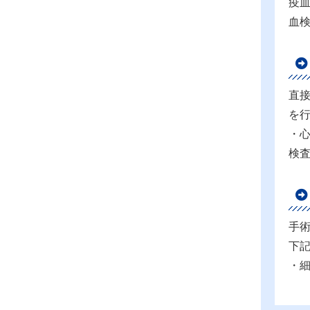
疫
血
直
を
・心
検査
手
下
・