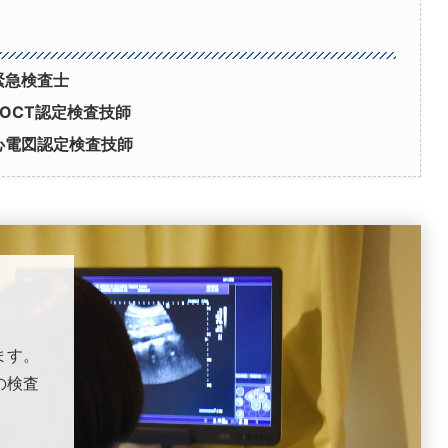
緊急検査士
POCT認定検査技師
心電図認定検査技師
ます。
の検査