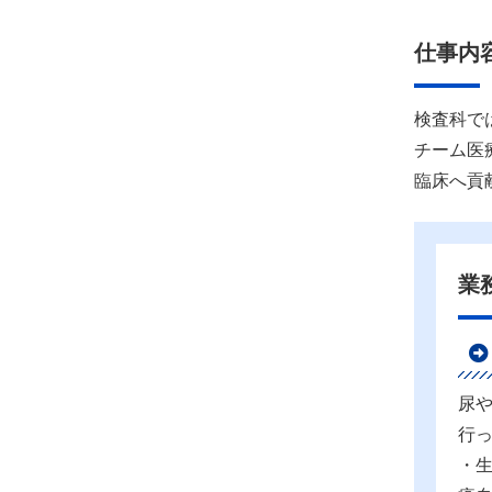
仕事内
検査科で
チーム医
臨床へ貢
業
尿
行
・