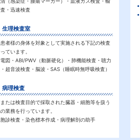
血清（感染症・腫瘍マーカー）・血液ガス検査・輸
検査・迅速検査
生理検査室
接患者様の身体を対象として実施される下記の検査
行っています。
電図・ABI/PWV（動脈硬化）・肺機能検査・聴力
・超音波検査・脳波・SAS（睡眠時無呼吸検査）
病理検査
術または検査目的で採取された臓器・細胞等を扱う
記の業務を行っています。
細胞診検査・染色標本作成・病理解剖の助手