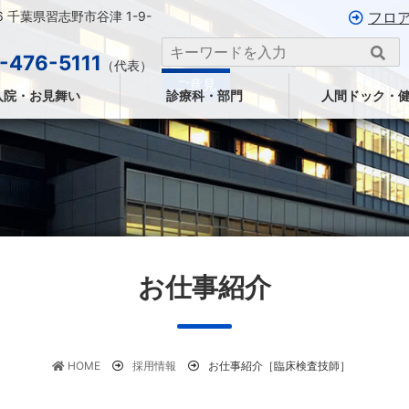
26 千葉県習志野市谷津 1-9-
フロ
-476-5111
（代表）
ご意見
入院・お見舞い
診療科・部門
人間ドック・
お仕事紹介
HOME
採用情報
お仕事紹介［臨床検査技師］