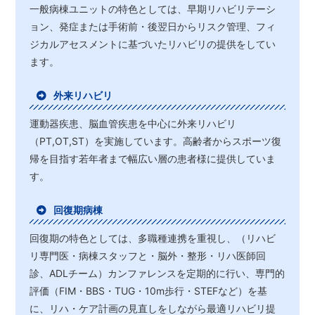
一般病棟ユニットの特色としては、早期リハビリテーシ
ョン、発症または手術前・後翌日からリスク管理、フィ
ジカルアセスメントに基づいたリハビリの提供をしてい
ます。
外来リハビリ
運動器疾患、脳血管疾患を中心に外来リハビリ
（PT,OT,ST）を実施しています。高齢者からスポーツ復
帰を目指す若年者まで幅広い層の患者様に提供していま
す。
回復期病棟
回復期の特色としては、多職種連携を重視し、（リハビ
リ専門医・病棟スタッフと・脳外・整形・リハ医師回
診、ADLチーム）カンファレンスを定期的に行い、専門的
評価（FIM・BBS・TUG・10m歩行・STEFなど）を基
に、リハ・ケア計画の見直しをしながら最適リハビリ提