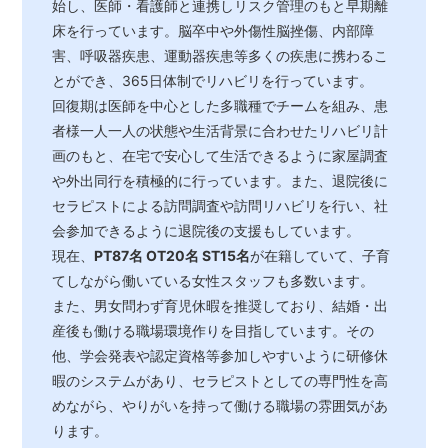
始し、医師・看護師と連携しリスク管理のもと早期離
床を行っています。脳卒中や外傷性脳挫傷、内部障
害、呼吸器疾患、運動器疾患等多くの疾患に携わるこ
とができ、365日体制でリハビリを行っています。
回復期は医師を中心とした多職種でチームを組み、患
者様一人一人の状態や生活背景に合わせたリハビリ計
画のもと、在宅で安心して生活できるように家屋調査
や外出同行を積極的に行っています。また、退院後に
セラピストによる訪問調査や訪問リハビリを行い、社
会参加できるように退院後の支援もしています。
現在、
PT87名 OT20名 ST15名
が在籍していて、子育
てしながら働いている女性スタッフも多数います。
また、男女問わず育児休暇を推奨しており、結婚・出
産後も働ける職場環境作りを目指しています。その
他、学会発表や認定資格等参加しやすいように研修休
暇のシステムがあり、セラピストとしての専門性を高
めながら、やりがいを持って働ける職場の雰囲気があ
ります。