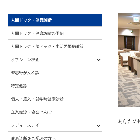
人間ドック・健康診断
人間ドック・健康診断の予約
人間ドック・脳ドック・生活習慣病健診
オプション検査
気になる「からだの部位」からオプション検
気になる「生活習慣」からオプション検査を
習志野がん検診
査を知りたい
知りたい
特定健診
個人・雇入・就学時健康診断
企業健診・協会けんぽ
あなたの
レディースデイ
プレミアムレディースドック
レディースドック
乳がん検診・子宮がん検診
健康診断をご受診の方へ