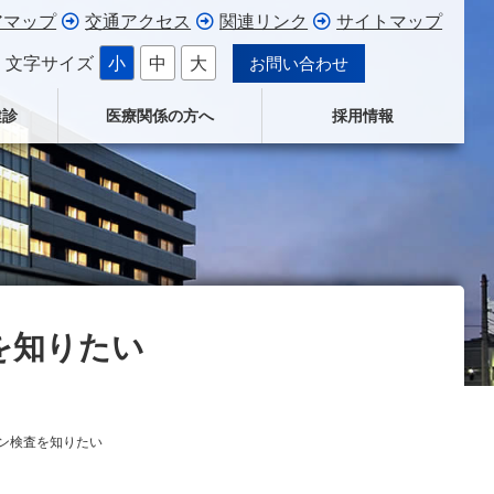
アマップ
交通アクセス
関連リンク
サイトマップ
文字サイズ
小
中
大
お問い合わせ
健診
医療関係の方へ
採用情報
を知りたい
ン検査を知りたい