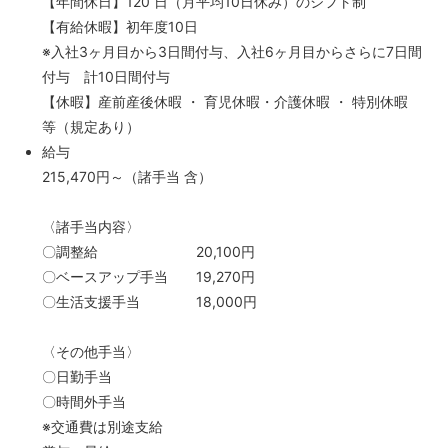
【年間休日】120 日（月平均10日休み）のシフト制
【有給休暇】初年度10日
※入社3ヶ月目から3日間付与、入社6ヶ月目からさらに7日間
付与 計10日間付与
【休暇】産前産後休暇 ・ 育児休暇・介護休暇 ・ 特別休暇
等（規定あり）
給与
215,470円～（諸手当 含）
〈諸手当内容〉
〇調整給 20,100円
〇ベースアップ手当 19,270円
〇生活支援手当 18,000円
〈その他手当〉
〇日勤手当
〇時間外手当
※交通費は別途支給