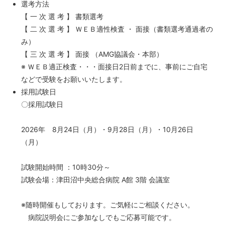
選考方法
【 一 次 選 考 】 書類選考
【 二 次 選 考 】 ＷＥＢ適性検査 ・ 面接（書類選考通過者の
み）
【 三 次 選 考 】 面接 （AMG協議会・本部）
※ ＷＥＢ適正検査・・・面接日2日前までに、事前にご自宅
などで受験をお願いいたします。
採用試験日
〇採用試験日
2026年 8月24日（月）・9月28日（月）・10月26日
（月）
試験開始時間 ：10時30分～
試験会場：津田沼中央総合病院 A館 3階 会議室
※随時開催もしております。ご気軽にご相談ください。
病院説明会にご参加なしでもご応募可能です。