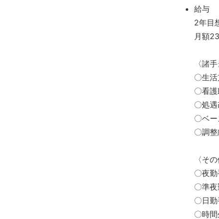
給与
2年目
月額23
〈諸手
〇生活
〇看護
〇処遇
〇ベー
〇調
〈その
〇夜勤
〇準夜
〇日勤
〇時間