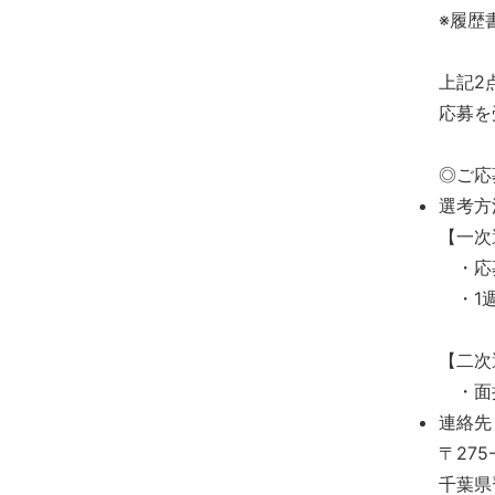
※履歴
上記2
応募を
◎ご応
選考方
【一
・応募
・1週
【二次
・面接
連絡先
〒275-
千葉県習