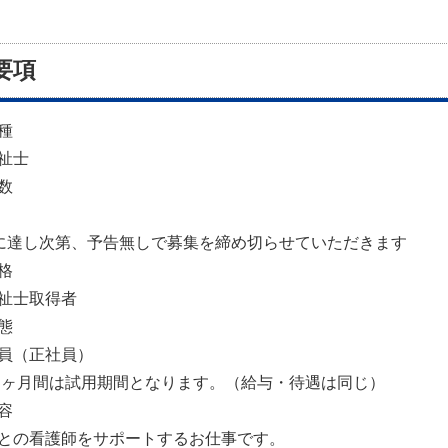
要項
種
祉士
数
に達し次第、予告無しで募集を締め切らせていただきます
格
祉士取得者
態
員（正社員）
3ヶ月間は試用期間となります。（給与・待遇は同じ）
容
との看護師をサポートするお仕事です。