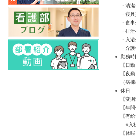
・清潔
・寝
・食事
・排泄
・入浴
・介護
勤務時
【日勤
【夜勤
（病棟
休日
【変則
【年間
【有給
※入社
【休暇