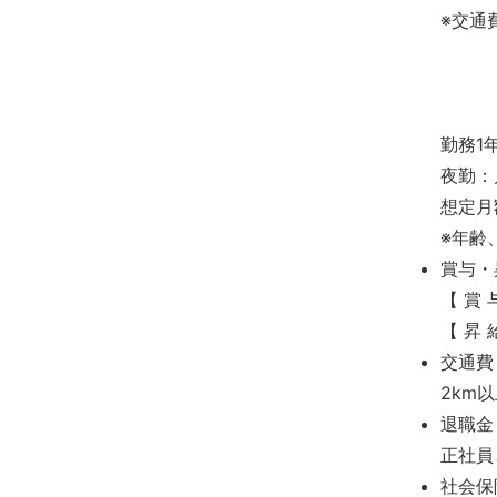
※交通
勤務
夜勤：
想定月
※年齢
賞与・
【 賞 
【 昇 
交通費
2km
退職金
正社員
社会保