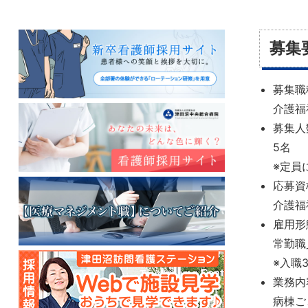
募集
募集職
介護福
募集人
5名
※定員
応募資
介護福
雇用形
常勤職
※入職
業務内
病棟ご